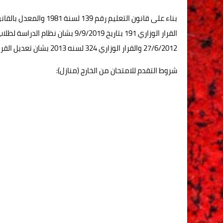
27/6/2012 والقرار الوزاري 324 لسنه 2013 بشان تعديل القرار الوزاري 274 لسنة 2012.
شروط التقدم للامتحان من الخارج (منازل):