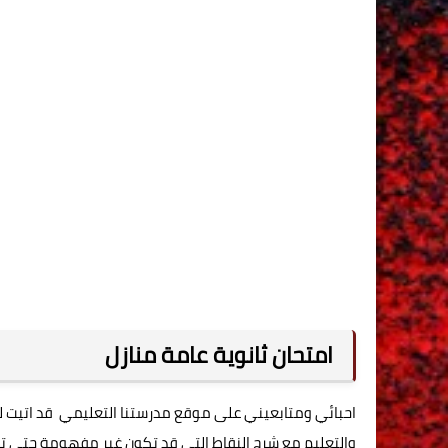
امتحان ثانوية عامة منازل
احبائي ومتابعيني على موقع مدرستنا التعليمي قد اتيت لكم 
والتعليم مع شرح النقاط التي قد تكون غير مفهومة حتى تصب