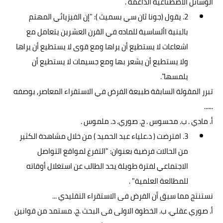
الوسائل الاصطناعية الداعمة .
2. يقول (جونا ثان سي بسميث ): "إن الفيزيائي المهتم
بالبنية األساسية للماده في القرن العشرين يتعامل مع
اشعاعات لا يستطيع أن يراها ومع قوى لا يستطيع أن يراها
ولا يستطيع أن يشعر بها ومع جسيمات لا يستطيع أن
يلمسها".
تبرر المقولة السابقة طبيعة الفرض في الاستقراء المعاصر, بوصفه
......
أ. مادي . ب. محسوس . ج. صوري. د. ملموس .
3. افترضت ( د.علياء عبد الحميد ) من خلال مشاهدة الكثير
من الحالات فرضية بعنوان: "التفرغ لمواقع التواصل
الاجتماعي لفترة طويلة يحد الطالب عن استغلال أوقاته
للمطالعة العلمية" .
نستنتج مما سبق أن الفرض فى الاستقراء التقليدي ...
أ. صوري عقلي. ب. الخطوة الاولى فى البحث .ج. مستمد من قوانين