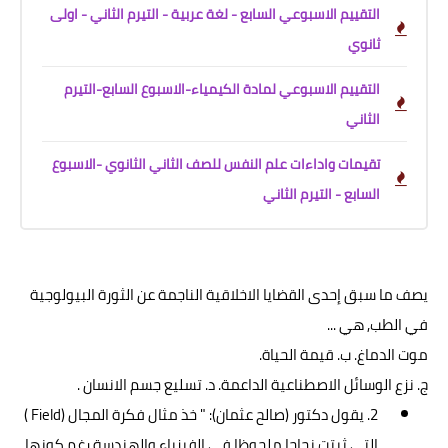
التقييم الاسبوعي السابع - لغة عربية - التيرم الثاني - اولى
ثانوي
التقييم الاسبوعي لمادة الكيمياء-الاسبوع السابع-التيرم
الثاني
تقيمات واداءات علم النفس للصف الثاني الثانوي -الاسبوع
السابع - التيرم الثاني
يصف ما سبق إحدى القضايا الاخلاقية الناجمة عن الثورة البيولوجية
في الطب, هي ...
موت الدماغ. ب. قيمة الحياة.
ج. نزع الوسائل الاصطناعية الداعمة. د. تسليع جسم الانسان .
2. يقول دكتور (صالح عثمان): " خذ مثال فكرة المجال (Field )
التي ثبتت نجاحا ملحوظا في الفيزياء والهندسة رغم كونها