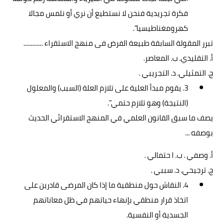
فكرة تجريدية فنحن لا نستطيع أن نري أو نلمس مجالا
كهرومغناطيسيا".
تبرر المقولة السابقة طبيعة الفرض فى منهج الاستقراء .............
أ. التقليدي. ب. المعاصر.
ج. التمثيلي. د. التجريبي .
3. يقوم مبدأ العلية على تلازم العلة (السبب) والمعلول
(النتيجة) وهو تلازم حتمي".
يصف ما سبق القانون العلمي في المنهج الاستقرائي الحديث
بوصفه ...
أ. وصفي . ب. ا حتمالي .
ج. ترجيحي. د. سببي .
4. النقاش حول منطقية ما إذا كان المرضى قادرين على
اتخاذ قرار منطقي بإنهاء حياتهم في ظل معاناتهم
الجسدية أو النفسية.