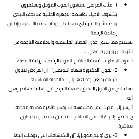
1-مئات المرضى يعيشون الموت المؤجل ويستمرون
بكشوف الاحياء بواسطة الاجهزة الطبية فترتجف الايدي
والضمائر ولا تجرؤ أي منها على إيقاف هذه الاجهزة وإطلاق
رصاصة الرحمة.
نستنتج مما سبق إحدى القضايا الفلسفية والاخلاقية الناجمة عن
الثورة البيولوجية, وهي ....
أ. موت الدماغ. ب. قيمة الحياة. ج. الموت الرحيم. د. زراعة الاعضاء.
2- تقول (الدكتورة سهام البويهي) " إن الفروض تتناول
كيانات يصعب إخضاعها إلي الملاحظة المباشرة".
نستخلص من القول السابق طبيعة الفرض في العلم المعاصر وهي
أنه.......
أ. يشر إلي مدركات غر محسوسة. ب. يفسر ظاهرة مفردة محددة.
ج. يخضع لإلدراك الحسي المباشر. د. نتحقق منه تجريبيا بطرق
مباشرة .
3- يري (وليم هوويل): "إن الاكتشافات التي توصلت إليها