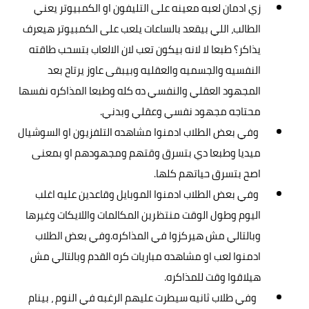
زي ادمان لعبه معينه على التليفون او الكمبيوتر يعني
الطالب، اللي بيقعد بالساعات يلعب على الكمبيوتر هيعرف
يذاكر؟ طبعا لا لانه بيكون تعب لان الالعاب بتسحب طاقته
النفسيه والجسميه والعقليه وبيبقى عاوز يرتاح بعد
المجهود العقلي والنفسي ده كله وطبعا المذاكره نفسها
محتاجه مجهود نفسي وعقلي وبدني.
وفي بعض الطلاب ادمنوا مشاهده التلفزيون او السوشيال
ميديا وطبعا دي بتسرق وقتهم ومجهودهم او بمعنى
اصح بتسرق حياتهم كلها.
وفي بعض الطلاب ادمنوا الموبايل وقاعدين عليه اغلب
اليوم وطول الوقت منتظرين المكالمات واللايكات وغيرها
وبالتالي مش هيركزوا في المذاكره.وفي بعض الطلاب
ادمنوا لعب او مشاهده مباريات كره القدم وبالتالي مش
هيلاقوا وقت للمذاكره.
وفي طلاب ثانيه سيطرت عليهم الرغبه في النوم ، بينام