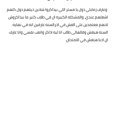
وعارف زمايلي دول يا مستر اللي بيذاكروا شادين حيلهم دول كلهم
اشغلهم عندي، والمشكله الكبيره ان في طلاب كتير ما بيذاكروش
لانهم معتمدين على الغش في اخرالسنه عارفين انه في نهايه
السنه هيغش وقالهالى طالب انا ليه اذاكر واتعب نفسي وانا عارف
ان احنا هنغش في الامتحان.