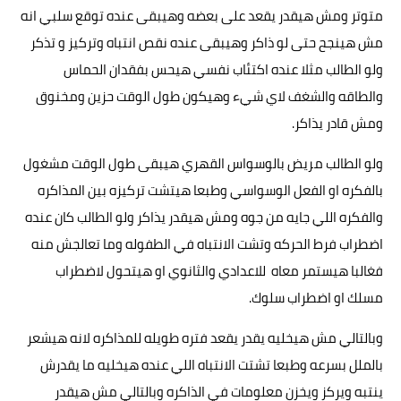
متوتر ومش هيقدر يقعد على بعضه وهيبقى عنده توقع سلبي انه
مش هينجح حتى لو ذاكر وهيبقى عنده نقص انتباه وتركيز و تذكر
ولو الطالب مثلا عنده اكتئاب نفسي هيحس بفقدان الحماس
والطاقه والشغف لاي شيء وهيكون طول الوقت حزين ومخنوق
ومش قادر يذاكر.
ولو الطالب مريض بالوسواس القهري هيبقى طول الوقت مشغول
بالفكره او الفعل الوسواسي وطبعا هيتشت تركيزه بين المذاكره
والفكره اللي جايه من جوه ومش هيقدر يذاكر ولو الطالب كان عنده
اضطراب فرط الحركه وتشت الانتباه في الطفوله وما تعالجش منه
فغالبا هيستمر معاه للاعدادي والثانوي او هيتحول لاضطراب
مسلك او اضطراب سلوك.
وبالتالي مش هيخليه يقدر يقعد فتره طويله للمذاكره لانه هيشعر
بالملل بسرعه وطبعا تشتت الانتباه اللي عنده هيخليه ما يقدرش
ينتبه ويركز ويخزن معلومات في الذاكره وبالتالي مش هيقدر