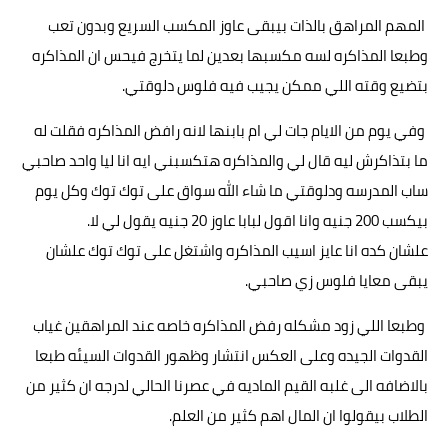
المهم المراهق بالذات بيبقى عاوز المكسب السريع وبدون تعب
وطبعا المذاكره لسه مكسبها بعدين لما يتخرج فيحس ان المذاكره
بتضيع وقته اللي ممكن يجيب فيه فلوس دلوقتي.
وفي يوم من الايام جات لي ام بابنها لانه رافض المذاكره فقلت له
ما بتذاكرش ليه قال لي والمذاكره هتكسبني ايه انا ليا واحد صاحبي
ساب المدرسه ودلوقتي ما شاء الله سواق على توك توك وكل يوم
بيكسب 200 جنيه وانا اقول لبابا عاوز 20 جنيه يقول لي لا.
علشان كده انا عايز اسيب المذاكره واشتغل على توك توك علشان
يبقى معايا فلوس زي صاحبي.
وطبعا اللي زود مشكله رفض المذاكره خاصه عند المراهقين غياب
القدوات الجيده وعلى العكس انتشار وظهور القدوات السيئه طبعا
بالاضافه الى غلبه القيم الماديه في عصرنا الحالي لدرجه ان كثير من
الطلاب بيقولوا ان المال اهم كثير من العلم.