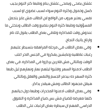
علشان يصحى ويصحى علشان ينام وطبعا كتر النوم يجيب
كسل وخمول وكثره النوم سواء لسبب عضوي او لسبب
نفسي يعتبر هروب من الواقع لان الطالب مش عايز يتحمل
المسؤوليه وطبعا كثره النوم بتضيع وقت الطالب وبتخلي ما
عندوش وقت للمذاكره وتلاقي بعض الطلاب يقول لك نام
وارتاح ياتيك النجاح.
وفي بعض الطلاب في مرحله المراهقه بتسيطر عليهم
رغبات عاطفيه وعايشين يفكروا في الجنس الاخر اغلب
الوقت وبالتالي مش قادرين يركزوا في المذاكره. في بعض
الطلاب ادمنوا السهر وقلبوا ليلهم نهار ونهارهم ليل طبعا
كثره السهر ده بيدمر الجسم والنفس والعقل وبالتالي
هيقل مجهود الطالب ومش هيقدر يذاكر.
وفي بعض الطلاب ادمنوا المخدرات وطبعا دول حياتهم
كلها معرضه للضياع مش بس ضياع المذاكره و التفوق
الدراسي المهم ان سيطره بعض الرغبات على الطلاب