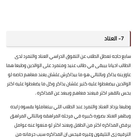
7- العناد
سابع حاجه تعطل الطلاب عن التفوق الدراسي العناد والتمرد لدى
الطالب احيانا بيبقى في طالب عنيد ومتمرد على الوالدين وطبعا هما
عاوزينه يذاكر وبالتالي هو ما بيذاكرش علشان يعند معاهم خاصه لو
الوالدين بيضغطوا عليه كتير علشان يذاكر وكل ما يضغطوا عليه اكتر
يحس بالقهر اكثر فيعند معاهم ويبعد عن المذاكره .
وطبعا يزداد العناد والتمرد عند الطلاب اللي بيتعاملوا بقسوه زايده
ويظهر العناد بصوره كبيره في مرحله المراهقه وبالتالي المراهق
يرفض المذاكره اكثر من الطفل ويعند اكثر لو منعوا عنه عوامل
الترفيه زي التليفون وغيره فيحس ان المذاكره سبب حرمانه من