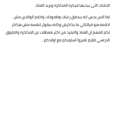
الحاجات اللي بيحبها فيكره المذاكره ويزيد العناد.
لما الابن يحس انه بيحقق رغبات وطموحات واحلام الوالدين مش
احلامه هو فبالتالي ما يذاكرش وكانه بيقول لنفسه مش هذاكر
لكم المهم ان العناد والتمرد من اكثر معطلات عن المذاكره والتفوق
الدراسي فلازم تغيروا اسلوبكم مع اولادكم .